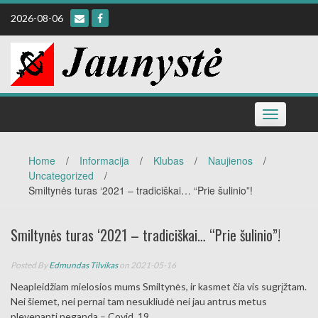
Skip
2026-08-06
to
content
Toggle
navigation
Home
/
Informacija
/
Klubas
/
Naujienos
/
Uncategorized
/
Smiltynės turas ‘2021 – tradiciškai… “Prie šulinio”!
Smiltynės turas ‘2021 – tradiciškai… “Prie šulinio”!
Posted By
Edmundas Tilvikas
on 2021-05-16
Neapleidžiam mielosios mums Smiltynės, ir kasmet čia vis sugrįžtam.
Nei šiemet, nei pernai tam nesukliudė nei jau antrus metus
plevenanti neganda – Covid_19.