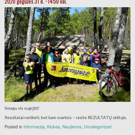
2020 gegužės 31 d. ~14:50 val.
Smagu vis sugrįžti!
Rezultatai netikėti, bet kam svarbūs – rasite REZULTATŲ skiltyje.
Posted in
Informacija
,
Klubas
,
Naujienos
,
Uncategorized