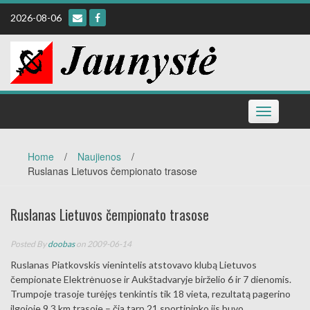
Skip
2026-08-06
to
content
Toggle
navigation
Home
/
Naujienos
/
Ruslanas Lietuvos čempionato trasose
Ruslanas Lietuvos čempionato trasose
Posted By
doobas
on 2009-06-14
Ruslanas Piatkovskis vienintelis atstovavo klubą Lietuvos
čempionate Elektrėnuose ir Aukštadvaryje birželio 6 ir 7 dienomis.
Trumpoje trasoje turėjęs tenkintis tik 18 vieta, rezultatą pagerino
ilgojoje 9,3 km trasoje – čia tarp 21 sportininko jis buvo