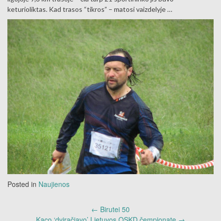
keturioliktas. Kad trasos “tikros” – matosi vaizdelyje …
Posted in
Naujienos
Post
←
Birutei 50
navigation
Kaco ‘dviračiavo’ Lietuvos OSKD čempionate
→