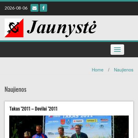
Skip
2026-08-06
to
content
Toggle
navigation
Home
/
Naujienos
Naujienos
Takas ‘2011 – Dovilai ‘2011