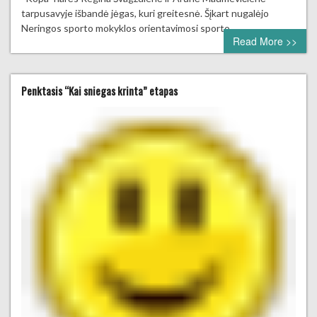
tarpusavyje išbandė jėgas, kuri greitesnė. Šįkart nugalėjo
Neringos sporto mokyklos orientavimosi sporto…
Read More >>
Penktasis “Kai sniegas krinta” etapas