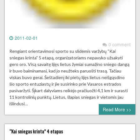
2011-02-01
0 comment
Rengiant orientavimosi sporto su slidėmis varžybų “Kai
sniegas krinta” 5 etapą, organizatoriams nepavyko užsakyti
gero oro. Visą savaitę lijęs lietus žymiai sumažino sniego dangą
ir buvo baiminamasi, kad jo neužteks paruošti trasą. Tačiau
viskas buvo gerai. Šeštadienį iki pietų lijęs lietus neišgąsdino
šio sporto entuziastų ir jie susirinko prie Vasaros estrados
pasivaržyti. Šįkart dalyviams reikėjo pračiuožti 4,1 km ir surasti
11 kontrolinių punktų. Lietus, šlapias sniegas ir vietomis jau
išlindusi…
Read More >>
“Kai sniegas krinta” 4 etapas