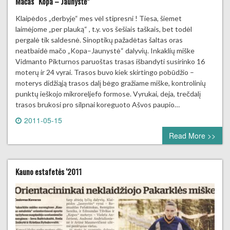
Mačas “Kopa – Jaunystė”
Klaipėdos „derbyje“ mes vėl stipresni ! Tiesa, šiemet
laimėjome „per plauką“ , t.y. vos šešiais taškais, bet todėl
pergalė tik saldesnė. Sinoptikų pažadėtas šaltas oras
neatbaidė mačo „Kopa–Jaunystė“ dalyvių. Inkaklių miške
Vidmanto Pikturnos paruoštas trasas išbandyti susirinko 16
moterų ir 24 vyrai. Trasos buvo kiek skirtingo pobūdžio –
moterys didžiąją trasos dalį bėgo gražiame miške, kontrolinių
punktų ieškojo mikroreljefo formose. Vyrukai, deja, trečdalį
trasos brukosi pro silpnai koreguoto Ašvos paupio…
2011-05-15
0 comment
Read More >>
Kauno estafetės ‘2011