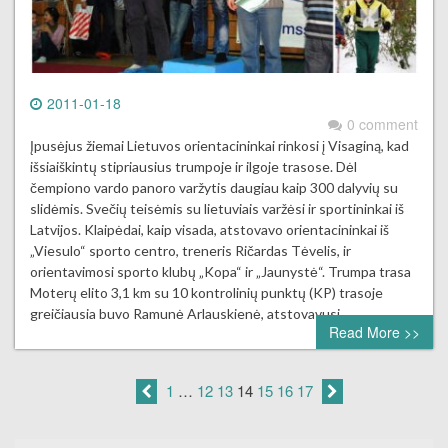
2011-01-18
0 comment
Įpusėjus žiemai Lietuvos orientacininkai rinkosi į Visaginą, kad
išsiaiškintų stipriausius trumpoje ir ilgoje trasose. Dėl
čempiono vardo panoro varžytis daugiau kaip 300 dalyvių su
slidėmis. Svečių teisėmis su lietuviais varžėsi ir sportininkai iš
Latvijos. Klaipėdai, kaip visada, atstovavo orientacininkai iš
„Viesulo“ sporto centro, treneris Ričardas Tėvelis, ir
orientavimosi sporto klubų „Kopa“ ir „Jaunystė“. Trumpa trasa
Moterų elito 3,1 km su 10 kontrolinių punktų (KP) trasoje
greičiausia buvo Ramunė Arlauskienė, atstovavusi…
Read More >>
1
…
12
13
14
15
16
17