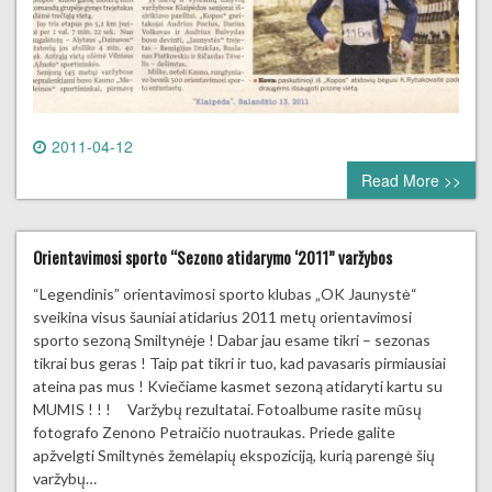
2011-04-12
0 comment
Read More >>
Orientavimosi sporto “Sezono atidarymo ‘2011” varžybos
“Legendinis” orientavimosi sporto klubas „OK Jaunystė“
sveikina visus šauniai atidarius 2011 metų orientavimosi
sporto sezoną Smiltynėje ! Dabar jau esame tikri – sezonas
tikrai bus geras ! Taip pat tikri ir tuo, kad pavasaris pirmiausiai
ateina pas mus ! Kviečiame kasmet sezoną atidaryti kartu su
MUMIS ! ! ! Varžybų rezultatai. Fotoalbume rasite mūsų
fotografo Zenono Petraičio nuotraukas. Priede galite
apžvelgti Smiltynės žemėlapių ekspoziciją, kurią parengė šių
varžybų…