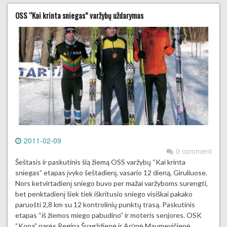
OSS “Kai krinta sniegas” varžybų uždarymas
2011-02-09
0 comment
Šeštasis ir paskutinis šią žiemą OSS varžybų “Kai krinta
sniegas” etapas įvyko šeštadienį, vasario 12 dieną, Giruliuose.
Nors ketvirtadienį sniego buvo per mažai varžyboms surengti,
bet penktadienį šiek tiek iškritusio sniego visiškai pakako
paruošti 2,8 km su 12 kontrolinių punktų trasą. Paskutinis
etapas “iš žiemos miego pabudino” ir moteris senjores. OSK
“Kopa” narės Regina Švagždienė ir Arūnė Maumevičienė