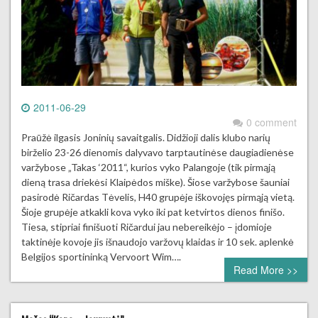
2011-06-29
0 comment
Praūžė ilgasis Joninių savaitgalis. Didžioji dalis klubo narių
birželio 23-26 dienomis dalyvavo tarptautinėse daugiadienėse
varžybose „Takas ‘2011“, kurios vyko Palangoje (tik pirmąją
dieną trasa driekėsi Klaipėdos miške). Šiose varžybose šauniai
pasirodė Ričardas Tėvelis, H40 grupėje iškovojęs pirmąją vietą.
Šioje grupėje atkakli kova vyko iki pat ketvirtos dienos finišo.
Tiesa, stipriai finišuoti Ričardui jau nebereikėjo – įdomioje
taktinėje kovoje jis išnaudojo varžovų klaidas ir 10 sek. aplenkė
Belgijos sportininką Vervoort Wim….
Read More >>