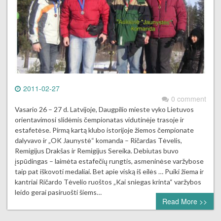
2011-02-27
0 comment
Vasario 26 – 27 d. Latvijoje, Daugpilio mieste vyko Lietuvos
orientavimosi slidėmis čempionatas vidutinėje trasoje ir
estafetėse. Pirmą kartą klubo istorijoje žiemos čempionate
dalyvavo ir „OK Jaunystė“ komanda – Ričardas Tėvelis,
Remigijus Drakšas ir Remigijus Sereika. Debiutas buvo
įspūdingas – laimėta estafečių rungtis, asmeninėse varžybose
taip pat iškovoti medaliai. Bet apie viską iš eilės … Puiki žiema ir
kantriai Ričardo Tėvelio ruoštos „Kai sniegas krinta“ varžybos
leido gerai pasiruošti šiems…
Read More >>