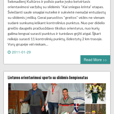
Sekmadienį Kultūros ir poilsio parke įvyko ketvirtasis
orientavimosi varžybų su slidėmis “Kai sniegas krinta” etapas.
Šviečianti saulė smagiai nuteikė ir sukvietė nemažai entuziastų
su slidėmis į mišką. Gerai paruoštos “greitos” vėžės ne vienam
sudarė sunkumą ieškant kontrolinius punktus. Nuo per didelio
greičio daugelis pračiuoždavo tikslius orientyrus, nuo kurių
galima lengvai surasti punktus ir turėdavo grįžti atgal. Šįkart
reikėjo surasti 11 kontrolinių punktų, išdėstytų 2 km trasoje.
Vyrų grupėje vėl niekam…
2011-01-29
0 comment
Read More >>
Lietuvos orientavimosi sporto su slidėmis čempionatas